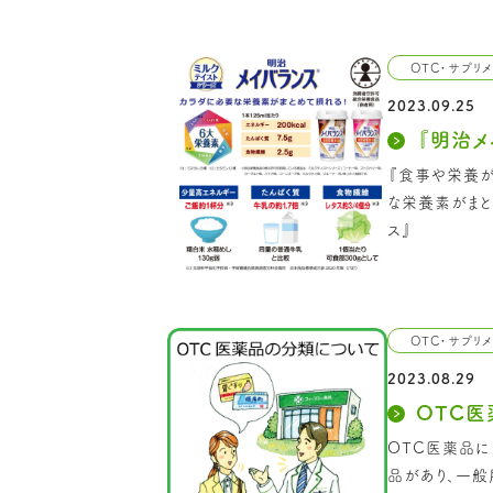
OTC・サプリ
2023.09.25
『明治メ
『食事や栄養
な栄養素がまと
ス』
OTC・サプリ
2023.08.29
OTC医
OTC医薬品
品があり、一