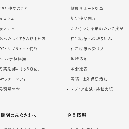
すりと薬局のこと
健康サポート薬局
康コラム
認定薬局制度
康レシピ
かかりつけ薬剤師のいる薬局
児へのおくすりの飲ませ方
在宅医療への取り組み
TC・サプリメント情報
在宅医療の受け方
レイル予防体操
地域活動
宅薬剤師の『もり日記』
学会発表
romファーマシィ
寄稿・社外講演活動
局現場の今
メディア出演・掲載実績
機関のみなさまへ
企業情報