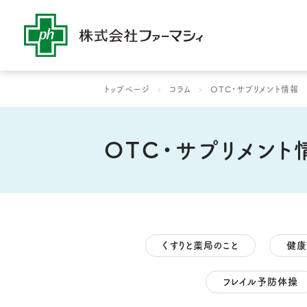
社是・経営理念
コラム
よりよい薬局作りをめ
よりよい薬局作り
ファーマシィ
トップページ
コラム
OTC・サプリメント情報
OTC・サプリメント
くすりと薬局のこと
健康
フレイル予防体操