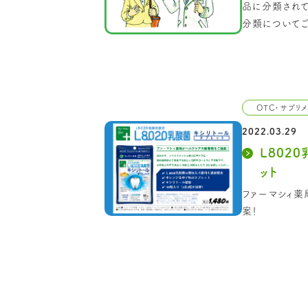
品に分類されて
分類についてご
OTC・サプリ
2022.03.29
L802
ット
ファーマシィ
案！