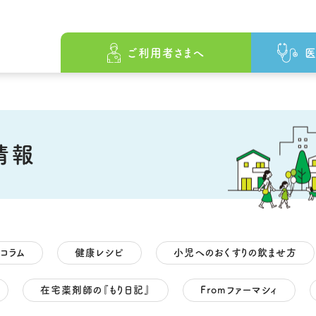
ざして
をめざして
の原点
ファーマシィの薬局でできること
会社概要
ファーマシィの薬局でできること
沿革
先駆けとしての歩み
薬局・事業所一覧
薬局・事業所一
ご利用者さまへ
医
情報
コラム
健康レシピ
小児へのおくすりの飲ませ方
在宅薬剤師の『もり日記』
Fromファーマシィ