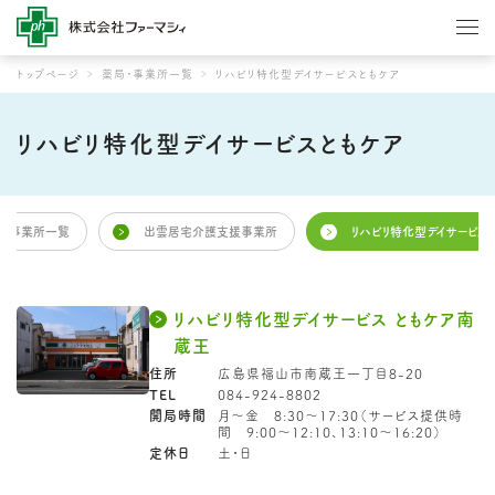
トップページ
薬局・事業所一覧
リハビリ特化型デイサービスともケア
リハビリ特化型デイサービスともケア
局・事業所一覧
出雲居宅介護支援事業所
リハビリ特化型デイサービス
リハビリ特化型デイサービス ともケア南
蔵王
住所
広島県福山市南蔵王一丁目8-20
TEL
084-924-8802
開局時間
月～金 8:30～17:30（サービス提供時
間 9:00～12:10、13:10～16:20）
定休日
土・日