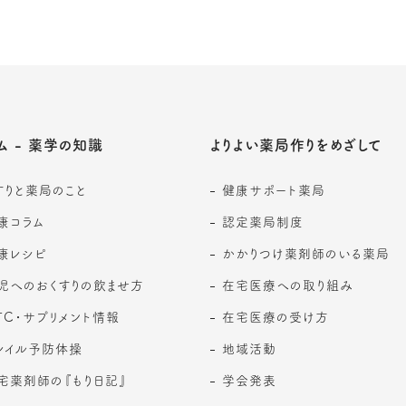
ム - 薬学の知識
よりよい薬局作りをめざして
すりと薬局のこと
健康サポート薬局
康コラム
認定薬局制度
康レシピ
かかりつけ薬剤師のいる薬局
児へのおくすりの飲ませ方
在宅医療への取り組み
TC・サプリメント情報
在宅医療の受け方
レイル予防体操
地域活動
宅薬剤師の『もり日記』
学会発表