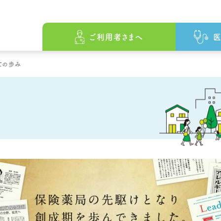
ざして
をめざして
の原点
ファーマシィの薬局でできること
会社概要
ファーマシィの薬局でできること
沿革
先駆けとしての歩み
薬局・事業所一覧
薬局・事業所一
ご利用者さまへ
医
ての歩み