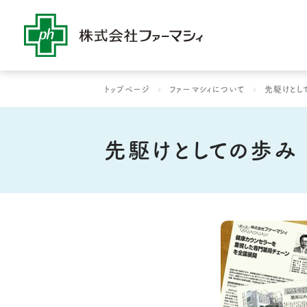
社是・経営理念
コラム
よりよい薬局作りをめ
よりよい薬局作り
ファーマシィ
トップページ
ファーマシィについて
先駆けとし
先駆けとしての歩み