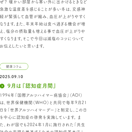
ぜ？ 暖かい部屋から寒い外に出かけるときなど
急激な温度差を感じることが多い冬は、交感神
経が緊張して血管が縮み、血圧が上がりやすく
なります。また、年末年始は食べ過ぎる機会が増
え、塩分の摂取量も増える事で血圧が上がりや
すくなります。そこで今回は減塩のコツについて
お伝えしたいと思います。
健康コラム
2025.09.10
9月は『認知症月間』
1994年「国際アルツハイマー病協会」（ADI）
は、世界保健機関（WHO）と共同で毎年9月21
日を「世界アルツハイマーデー」と制定し、この日
を中心に認知症の啓発を実施しています。 ま
た、わが国でも2024年1月に施行された「共生