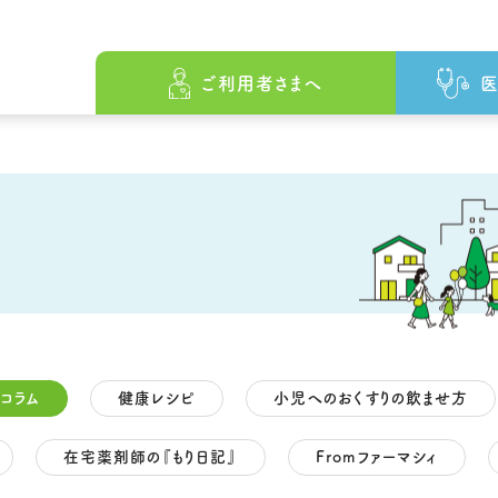
ざして
をめざして
の原点
ファーマシィの薬局でできること
会社概要
ファーマシィの薬局でできること
沿革
先駆けとしての歩み
薬局・事業所一覧
薬局・事業所一
ご利用者さまへ
医
コラム
健康レシピ
小児へのおくすりの飲ませ方
在宅薬剤師の『もり日記』
Fromファーマシィ