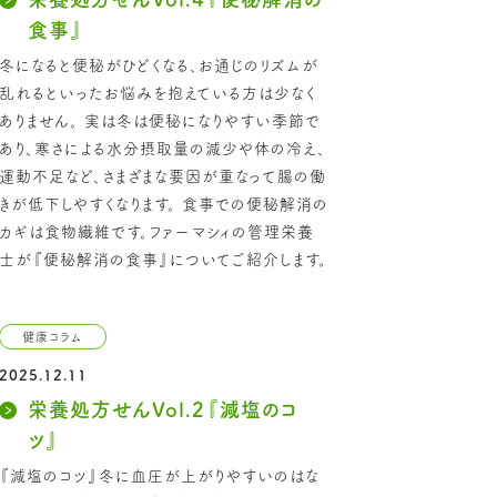
食事』
冬になると便秘がひどくなる、お通じのリズムが
乱れるといったお悩みを抱えている方は少なく
ありません。 実は冬は便秘になりやすい季節で
あり、寒さによる水分摂取量の減少や体の冷え、
運動不足など、さまざまな要因が重なって腸の働
きが低下しやすくなります。 食事での便秘解消の
カギは食物繊維です。ファーマシィの管理栄養
士が『便秘解消の食事』についてご紹介します。
健康コラム
2025.12.11
栄養処方せんVol.2『減塩のコ
ツ』
『減塩のコツ』冬に血圧が上がりやすいのはな