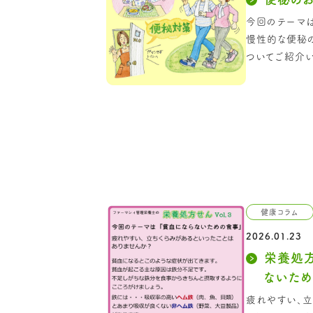
今回のテーマは
慢性的な便秘の
ついてご紹介い
健康コラム
2026.01.23
栄養処方
ないため
疲れやすい、立