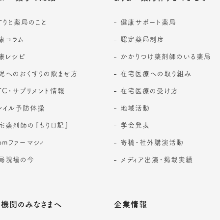
すりと薬局のこと
健康サポート薬局
康コラム
認定薬局制度
康レシピ
かかりつけ薬剤師のいる薬局
児へのおくすりの飲ませ方
在宅医療への取り組み
TC・サプリメント情報
在宅医療の受け方
レイル予防体操
地域活動
宅薬剤師の『もり日記』
学会発表
romファーマシィ
寄稿・社外講演活動
局現場の今
メディア出演・掲載実績
機関のみなさまへ
企業情報