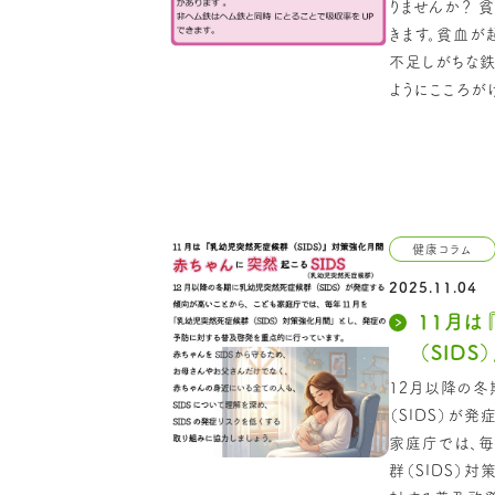
りませんか？ 
きます。貧血が
不足しがちな鉄
ようにこころがけ
健康コラム
2025.11.04
11月は
（SID
12月以降の
（SIDS）が
家庭庁では、毎
群（SIDS）