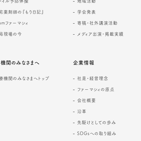
レイル予防体操
地域活動
宅薬剤師の『もり日記』
学会発表
romファーマシィ
寄稿・社外講演活動
局現場の今
メディア出演・掲載実績
機関のみなさまへ
企業情報
療機関のみなさまへトップ
社是・経営理念
ファーマシィの原点
会社概要
沿革
先駆けとしての歩み
SDGsへの取り組み