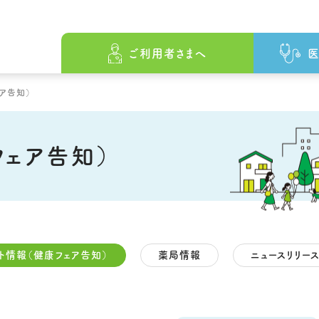
ざして
をめざして
の原点
ファーマシィの薬局でできること
会社概要
ファーマシィの薬局でできること
沿革
先駆けとしての歩み
薬局・事業所一覧
薬局・事業所一
ご利用者さまへ
医
ア告知）
フェア告知）
ト情報（健康フェア告知）
薬局情報
ニュースリリー