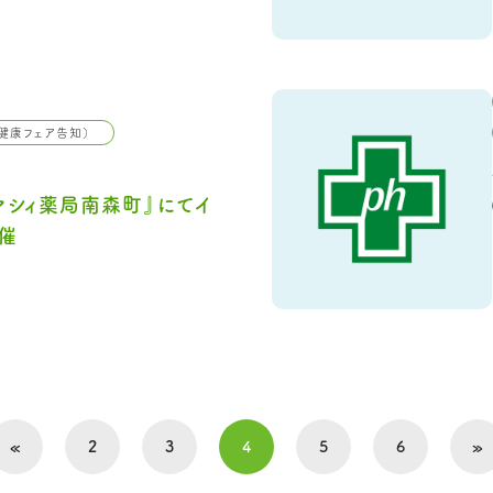
健康フェア告知）
マシィ薬局南森町』にてイ
催
«
2
3
4
5
6
»